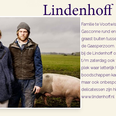
Lindenhoff 
Familie te Voortwi
Gasconne rund en
graast buiten tus
de Gaasperzoom. A
bij de Lindenhoff 
t/m zaterdag ook t
plek waar letterlijk
boodschappen kan 
maar ook onbespot
delicatessen zijn h
www.lindenhoff.nl