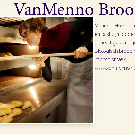
VanMenno Brood
Menno ‘t Hoen haalt
en bakt zijn brode
hij heeft geleerd tij
Biologisch brood 
intense smaak.
www.vanmenno.nl