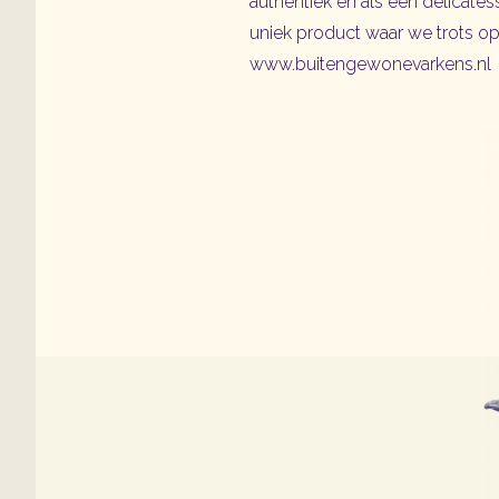
authentiek en als een delicates
uniek product waar we trots op
www.buitengewonevarkens.nl