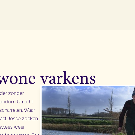
wone varkens
rder zonder
 rondom Utrecht
 scharrelen. Waar
 Met Josse zoeken
svlees weer