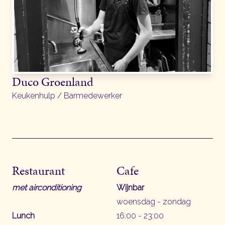
Duco Groenland
Keukenhulp / Barmedewerker
Restaurant
Cafe
met airconditioning
Wijnbar
woensdag - zondag
Lunch
16:00 - 23:00