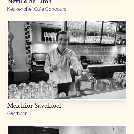
Neville de Lima
Keukenchef Cafe Concours
Melchior Savelkoel
Gastheer